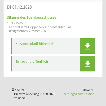
DI
01.12.2020
Sitzung des Sozialausschusses
13:30-15:45 Uhr
Landratsamt Göppingen, Hohenstaufen-Saal
(Erdgeschoss, Zimmer C001)
Kurzprotokoll öffentlich
Einladung öffentlich
4 Sätze
Software:
(Wird in
Letzte Änderung: 07.08.2026
Sitzungsdienst
Session
20:00:58