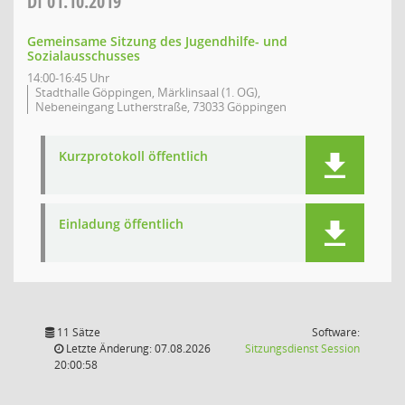
DI
01.10.2019
Gemeinsame Sitzung des Jugendhilfe- und
Sozialausschusses
14:00-16:45 Uhr
Stadthalle Göppingen, Märklinsaal (1. OG),
Nebeneingang Lutherstraße, 73033 Göppingen
Kurzprotokoll öffentlich
Einladung öffentlich
11 Sätze
Software:
(Wird in
Letzte Änderung: 07.08.2026
Sitzungsdienst
Session
20:00:58