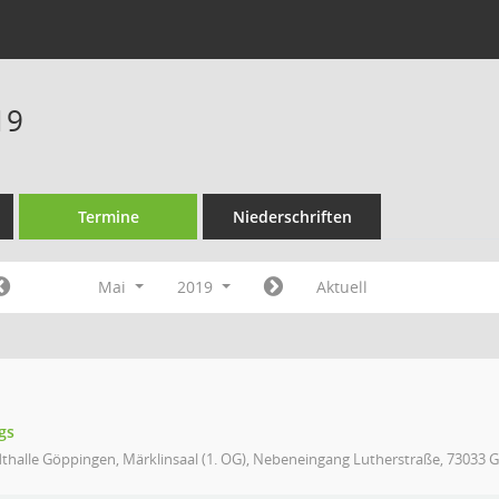
19
Termine
Niederschriften
Mai
2019
Aktuell
gs
thalle Göppingen, Märklinsaal (1. OG), Nebeneingang Lutherstraße, 73033