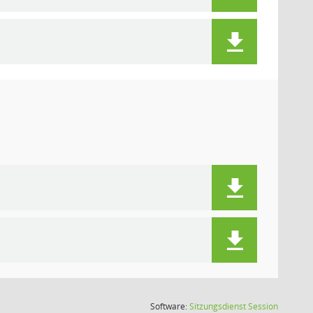
(Wird in
Software:
Sitzungsdienst
Session