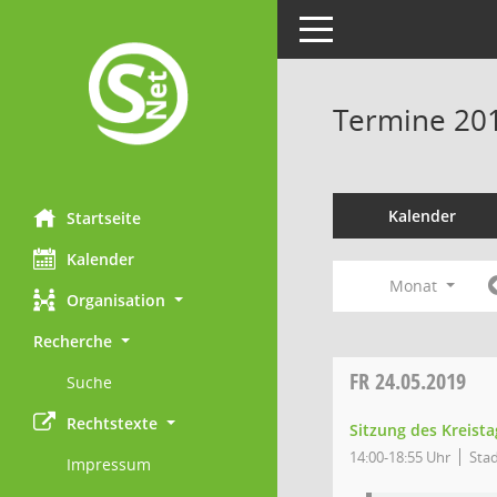
Toggle navigation
Termine 20
Kalender
Startseite
Kalender
Monat
Organisation
Recherche
FR
24.05.2019
Suche
Rechtstexte
Sitzung des Kreista
14:00-18:55 Uhr
Stad
Impressum