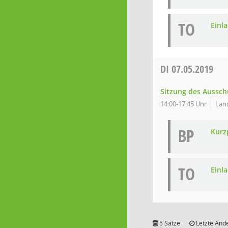
TO
Einl
DI
07.05.2019
Sitzung des Aussch
14:00-17:45 Uhr
Lan
BP
Kurz
TO
Einl
5 Sätze
Letzte Ände