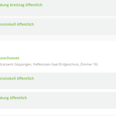
adung Kreistag öffentlich
protokoll öffentlich
ausschusses
dratsamt Göppingen, Helfenstein-Saal (Erdgeschoss, Zimmer 16)
protokoll öffentlich
adung öffentlich