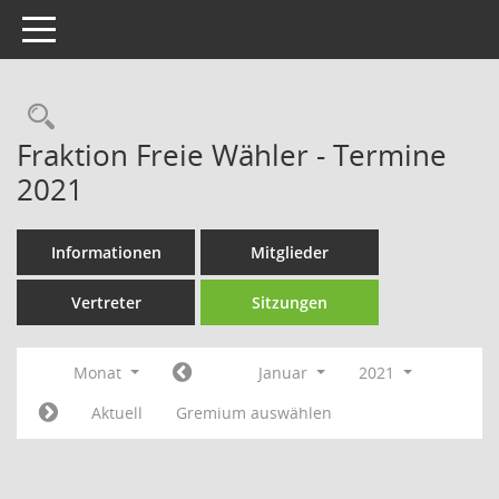
Toggle navigation
Rechercheauswahl
Fraktion Freie Wähler - Termine
2021
Informationen
Mitglieder
Vertreter
Sitzungen
Monat
Januar
2021
Aktuell
Gremium auswählen