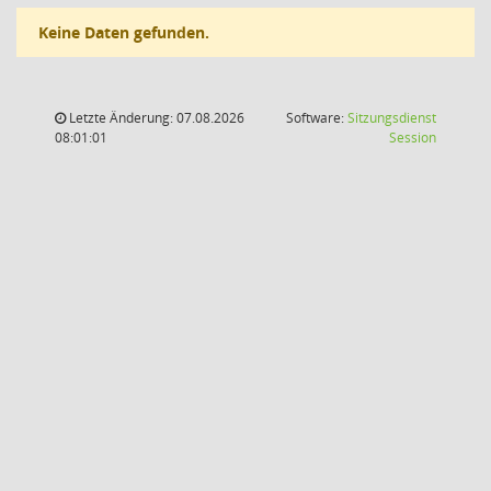
Keine Daten gefunden.
Letzte Änderung: 07.08.2026
Software:
Sitzungsdienst
(Wird in
08:01:01
Session