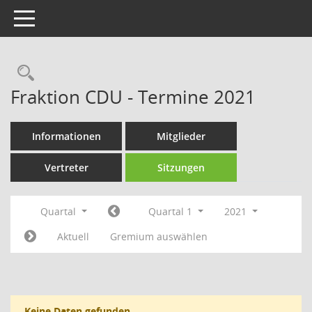
Toggle navigation
Rechercheauswahl
Fraktion CDU - Termine 2021
Informationen
Mitglieder
Vertreter
Sitzungen
Quartal
Quartal 1
2021
Aktuell
Gremium auswählen
Keine Daten gefunden.