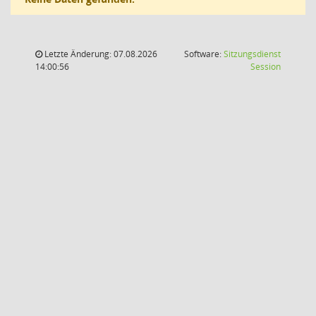
Letzte Änderung: 07.08.2026
Software:
Sitzungsdienst
(Wird in
14:00:56
Session