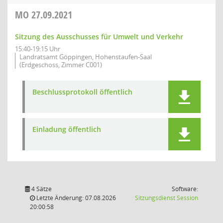
MO
27.09.2021
Sitzung des Ausschusses für Umwelt und Verkehr
15:40-19:15 Uhr
Landratsamt Göppingen, Hohenstaufen-Saal
(Erdgeschoss, Zimmer C001)
Beschlussprotokoll öffentlich
Einladung öffentlich
4 Sätze
Software:
(Wird in
Letzte Änderung: 07.08.2026
Sitzungsdienst
Session
20:00:58