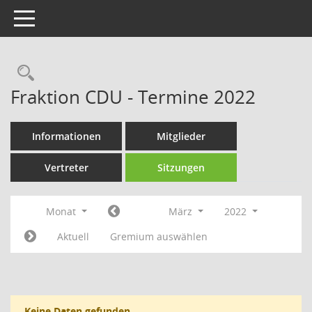
Toggle navigation
Rechercheauswahl
Fraktion CDU - Termine 2022
Informationen
Mitglieder
Vertreter
Sitzungen
Monat
März
2022
Aktuell
Gremium auswählen
Keine Daten gefunden.