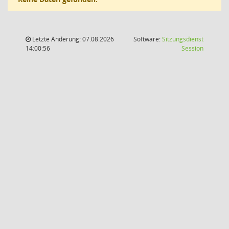
Letzte Änderung: 07.08.2026
Software:
Sitzungsdienst
(Wird in
14:00:56
Session