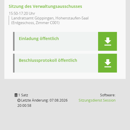
Sitzung des Verwaltungsausschusses
15:50-17:20 Uhr
Landratsamt Göppingen, Hohenstaufen-Saal
(Erdgeschoss, Zimmer C001)
Einladung öffentlich
Beschlussprotokoll öffentlich
1 Satz
Software:
(Wird in
Letzte Änderung: 07.08.2026
Sitzungsdienst
Session
20:00:58