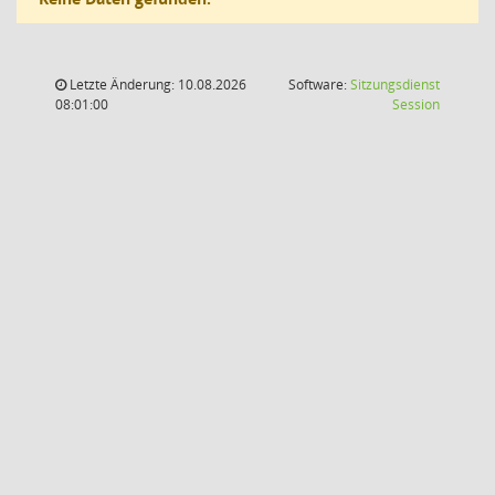
Letzte Änderung: 10.08.2026
Software:
Sitzungsdienst
(Wird in
08:01:00
Session