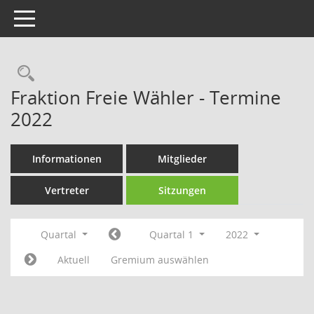
Toggle navigation
Rechercheauswahl
Fraktion Freie Wähler - Termine
2022
Informationen
Mitglieder
Vertreter
Sitzungen
Quartal
Quartal 1
2022
Aktuell
Gremium auswählen