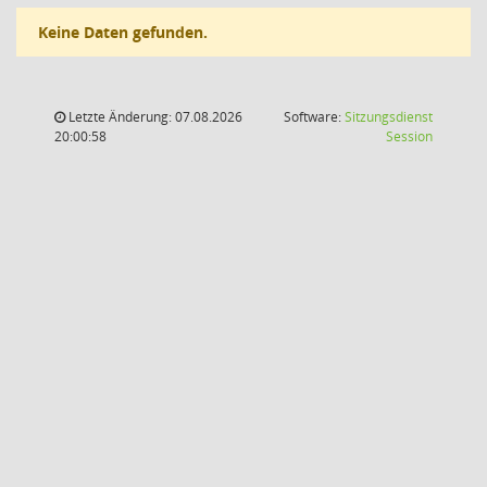
Keine Daten gefunden.
Letzte Änderung: 07.08.2026
Software:
Sitzungsdienst
(Wird in
20:00:58
Session