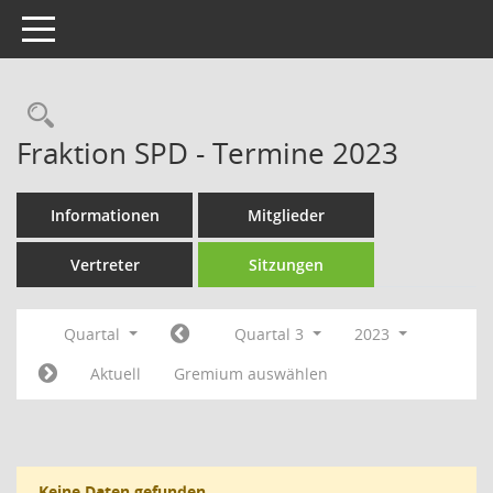
Toggle navigation
Rechercheauswahl
Fraktion SPD - Termine 2023
Informationen
Mitglieder
Vertreter
Sitzungen
Quartal
Quartal 3
2023
Aktuell
Gremium auswählen
Keine Daten gefunden.