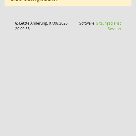
Letzte Änderung: 07.08.2026
Software:
Sitzungsdienst
(Wird in
20:00:58
Session