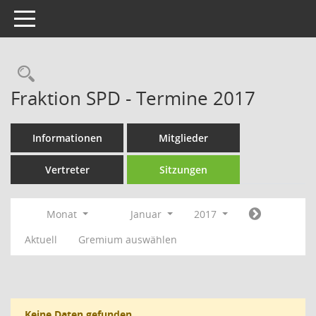
Toggle navigation
Rechercheauswahl
Fraktion SPD - Termine 2017
Informationen
Mitglieder
Vertreter
Sitzungen
Monat
Januar
2017
Aktuell
Gremium auswählen
Keine Daten gefunden.