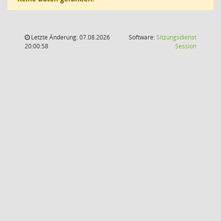
Letzte Änderung: 07.08.2026
Software:
Sitzungsdienst
(Wird in
20:00:58
Session