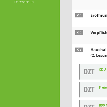
Datenschutz
Eröffnu
Ö 1
Verpflic
Ö 2
Haushal
Ö 3
(2. Lesu
DZT
CDU 
DZT
Frei
B90 