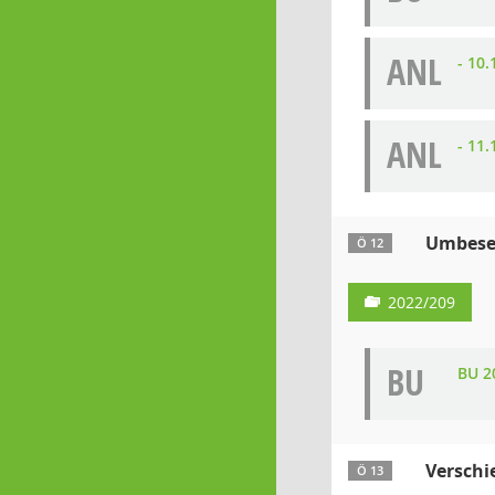
ANL
- 10
ANL
- 11
Umbeset
Ö 12
2022/209
BU
BU 2
Verschi
Ö 13