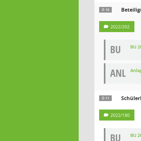
Beteili
Ö 10
2022/202
BU
BU 2
ANL
Anla
Schüler
Ö 11
2022/180
BU
BU 2