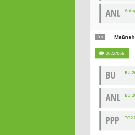
ANL
Anla
Maßnahm
Ö 9
2022/066
BU
BU 2
ANL
BU 2
PPP
TO2 