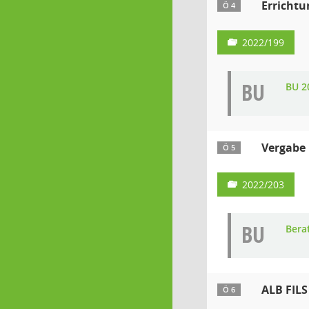
Errichtu
Ö 4
2022/199
BU
BU 2
Vergabe
Ö 5
2022/203
BU
Bera
ALB FILS
Ö 6