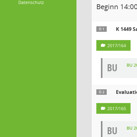
Datenschutz
Beginn 14:0
K 1449 S
Ö 1
2017/164
BU
BU 2
Evaluat
Ö 2
2017/165
BU
BU 2