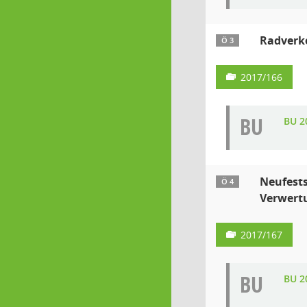
Radverke
Ö 3
2017/166
BU
BU 2
Neufests
Ö 4
Verwertu
2017/167
BU
BU 2