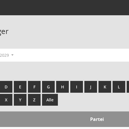
ger
-2029
D
E
F
G
H
I
J
K
L
X
Y
Z
Alle
Partei