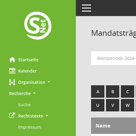
Toggle navigation
Mandatsträ
Wahlperiode 2024
Startseite
Kalender
Organisation
A
B
C
Recherche
Suche
U
V
W
Rechtstexte
Name
Impressum