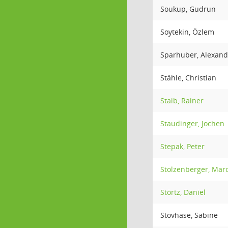
Soukup, Gudrun
Soytekin, Özlem
Sparhuber, Alexand
Stähle, Christian
Staib, Rainer
Staudinger, Jochen
Stepak, Peter
Stolzenberger, Mar
Störtz, Daniel
Stövhase, Sabine