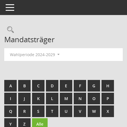
Toggle navigation
Rechercheauswahl
Mandatsträger
Wahlperiode 2024-2029
A
B
C
D
E
F
G
H
I
J
K
L
M
N
O
P
Q
R
S
T
U
V
W
X
Y
Z
Alle