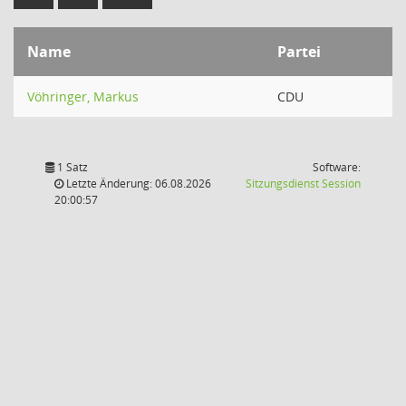
Name
Partei
Vöhringer, Markus
CDU
1 Satz
Software:
(Wird in
Letzte Änderung: 06.08.2026
Sitzungsdienst
Session
20:00:57