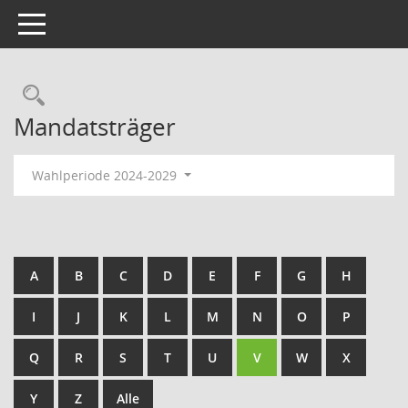
Toggle navigation
Rechercheauswahl
Mandatsträger
Wahlperiode 2024-2029
A
B
C
D
E
F
G
H
I
J
K
L
M
N
O
P
Q
R
S
T
U
V
W
X
Y
Z
Alle