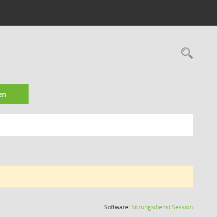
Rec
en
(Wird in
Software:
Sitzungsdienst
Session