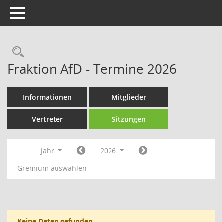
Toggle navigation
Rechercheauswahl
Fraktion AfD - Termine 2026
Informationen
Mitglieder
Vertreter
Sitzungen
Jahr
2026
Gremium auswählen
Keine Daten gefunden.