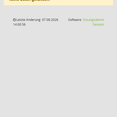
Letzte Änderung: 07.08.2026
Software:
Sitzungsdienst
(Wird in
14:00:56
Session