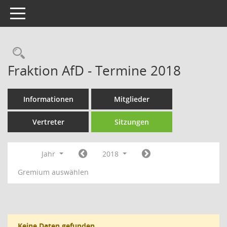
Toggle navigation
Rechercheauswahl
Fraktion AfD - Termine 2018
Informationen
Mitglieder
Vertreter
Sitzungen
Jahr
2018
Gremium auswählen
Keine Daten gefunden.