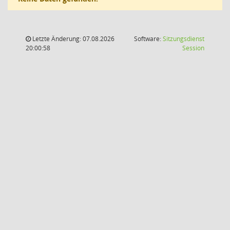
Letzte Änderung: 07.08.2026
Software:
Sitzungsdienst
(Wird in
20:00:58
Session