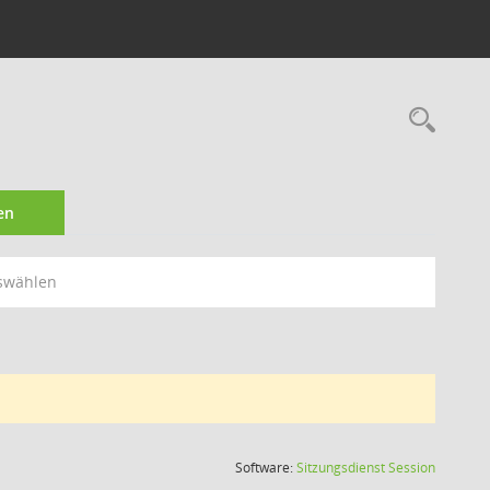
Rec
en
swählen
(Wird in
Software:
Sitzungsdienst
Session