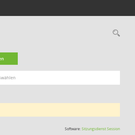
Rec
en
swählen
(Wird in
Software:
Sitzungsdienst
Session