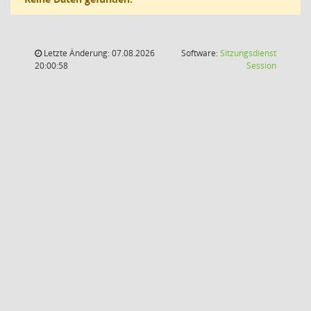
Letzte Änderung: 07.08.2026
Software:
Sitzungsdienst
(Wird in
20:00:58
Session