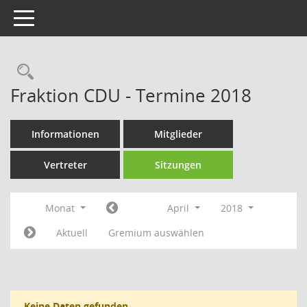
Toggle navigation
Rechercheauswahl
Fraktion CDU - Termine 2018
Informationen
Mitglieder
Vertreter
Sitzungen
Monat
April
2018
Aktuell
Gremium auswählen
Keine Daten gefunden.