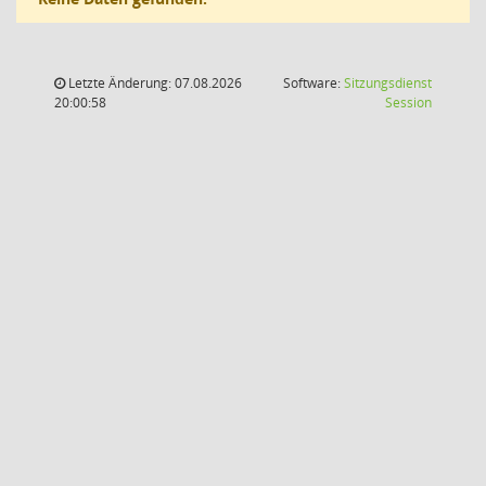
Letzte Änderung: 07.08.2026
Software:
Sitzungsdienst
(Wird in
20:00:58
Session