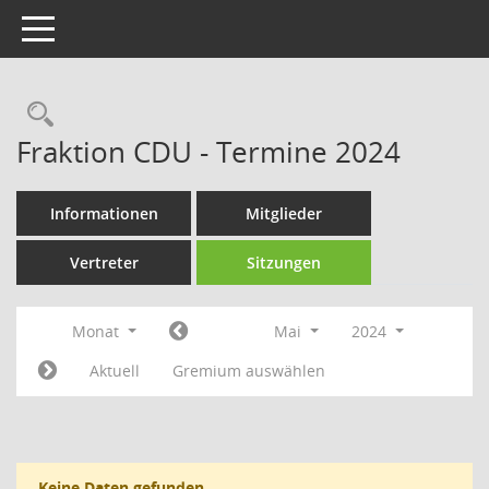
Toggle navigation
Rechercheauswahl
Fraktion CDU - Termine 2024
Informationen
Mitglieder
Vertreter
Sitzungen
Monat
Mai
2024
Aktuell
Gremium auswählen
Keine Daten gefunden.