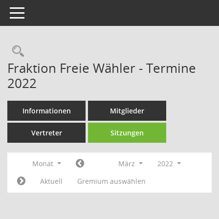
Toggle navigation
Rechercheauswahl
Fraktion Freie Wähler - Termine
2022
Informationen
Mitglieder
Vertreter
Sitzungen
Monat
März
2022
Aktuell
Gremium auswählen