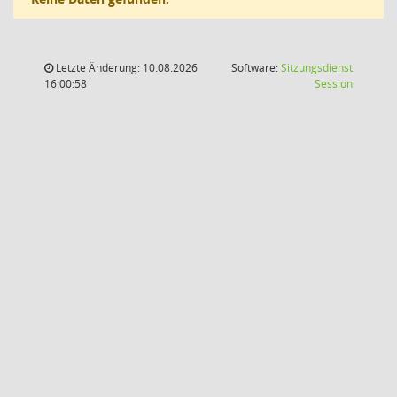
Letzte Änderung: 10.08.2026
Software:
Sitzungsdienst
(Wird in
16:00:58
Session