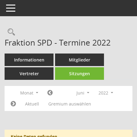
Toggle navigation
Rechercheauswahl
Fraktion SPD - Termine 2022
Informationen
Mitglieder
Vertreter
Sitzungen
Monat
Juni
2022
Aktuell
Gremium auswählen
Keine Daten gefunden.