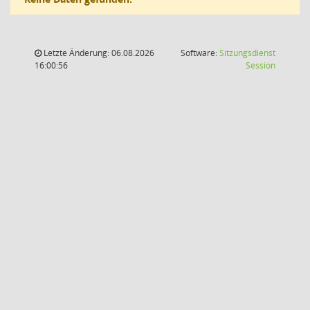
Letzte Änderung: 06.08.2026
Software:
Sitzungsdienst
(Wird in
16:00:56
Session