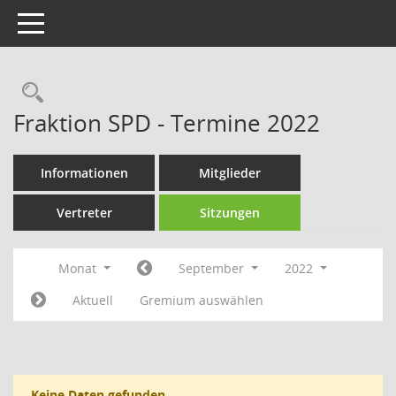
Toggle navigation
Rechercheauswahl
Fraktion SPD - Termine 2022
Informationen
Mitglieder
Vertreter
Sitzungen
Monat
September
2022
Aktuell
Gremium auswählen
Keine Daten gefunden.