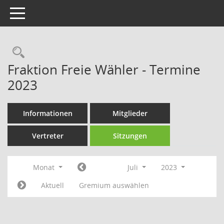
Toggle navigation
Rechercheauswahl
Fraktion Freie Wähler - Termine
2023
Informationen
Mitglieder
Vertreter
Sitzungen
Monat
Juli
2023
Aktuell
Gremium auswählen