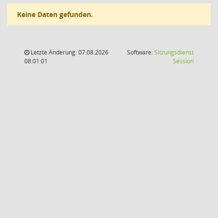
Keine Daten gefunden.
Letzte Änderung: 07.08.2026
Software:
Sitzungsdienst
(Wird in
08:01:01
Session