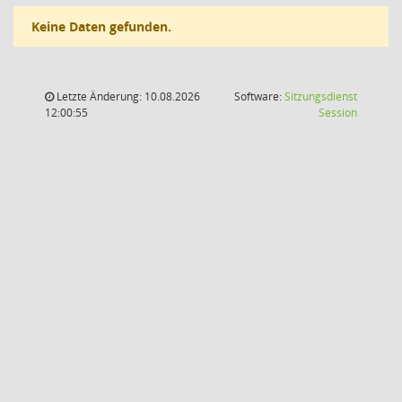
Keine Daten gefunden.
Letzte Änderung: 10.08.2026
Software:
Sitzungsdienst
(Wird in
12:00:55
Session