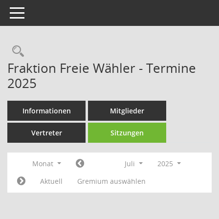
Toggle navigation
Rechercheauswahl
Fraktion Freie Wähler - Termine
2025
Informationen
Mitglieder
Vertreter
Sitzungen
Monat
Juli
2025
Aktuell
Gremium auswählen