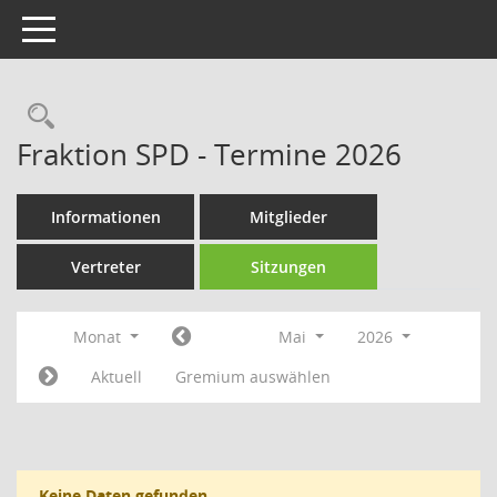
Toggle navigation
Rechercheauswahl
Fraktion SPD - Termine 2026
Informationen
Mitglieder
Vertreter
Sitzungen
Monat
Mai
2026
Aktuell
Gremium auswählen
Keine Daten gefunden.