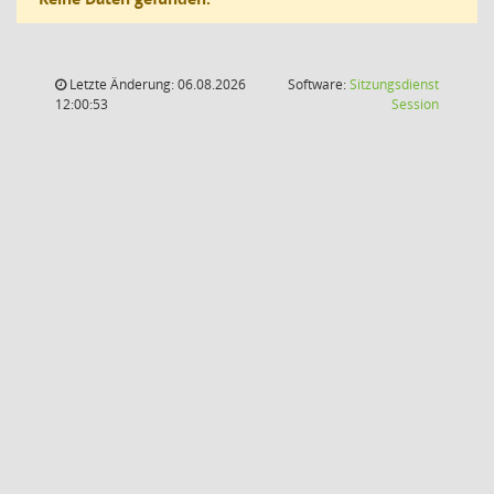
Letzte Änderung: 06.08.2026
Software:
Sitzungsdienst
(Wird in
12:00:53
Session