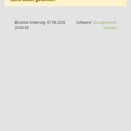
Letzte Änderung: 07.08.2026
Software:
Sitzungsdienst
(Wird in
20:00:58
Session