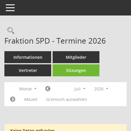
Toggle navigation
Rechercheauswahl
Fraktion SPD - Termine 2026
Informationen
Mitglieder
Vertreter
Sitzungen
Monat
Juli
2026
Aktuell
Gremium auswählen
Keine Daten gefunden.