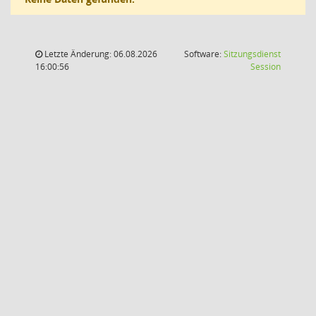
Letzte Änderung: 06.08.2026
Software:
Sitzungsdienst
(Wird in
16:00:56
Session