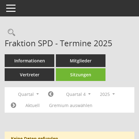
Toggle navigation
Rechercheauswahl
Fraktion SPD - Termine 2025
Informationen
Mitglieder
Vertreter
Sitzungen
Quartal
Quartal 4
2025
Aktuell
Gremium auswählen
Keine Daten gefunden.