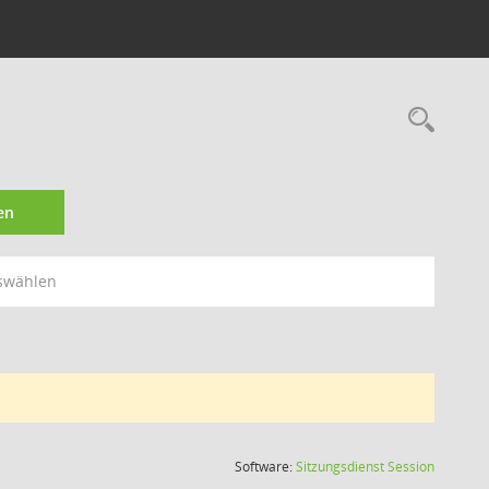
Rec
en
swählen
(Wird in
Software:
Sitzungsdienst
Session