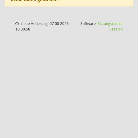
Letzte Änderung: 07.08.2026
Software:
Sitzungsdienst
(Wird in
10:00:58
Session