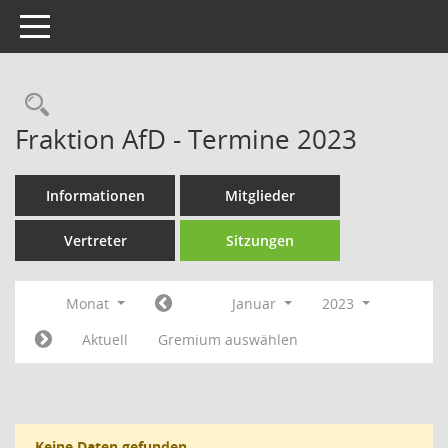
Toggle navigation
Rechercheauswahl
Fraktion AfD - Termine 2023
Informationen
Mitglieder
Vertreter
Sitzungen
Monat
Januar
2023
Aktuell
Gremium auswählen
Keine Daten gefunden.