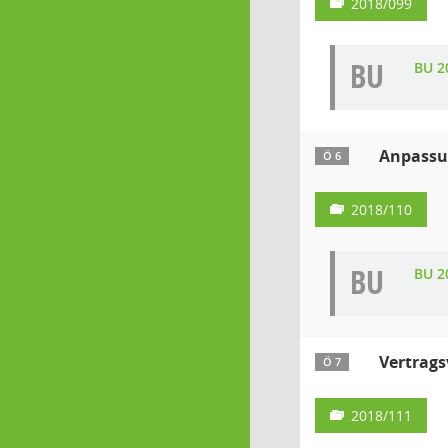
2018/099
BU
BU 2
Anpassun
Ö 6
2018/110
BU
BU 2
Vertrags
Ö 7
2018/111