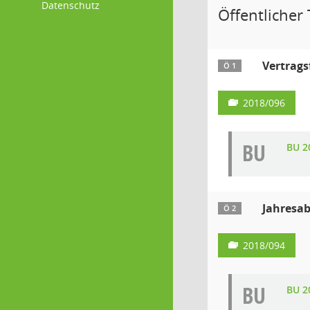
Datenschutz
Öffentlicher 
Vertrags
Ö 1
2018/096
BU
BU 2
Jahresab
Ö 2
2018/094
BU
BU 2