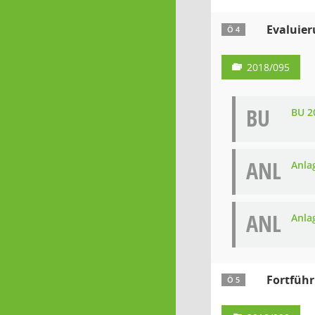
Evaluier
Ö 4
2018/095
BU
BU 2
ANL
Anla
ANL
Anla
Fortfüh
Ö 5