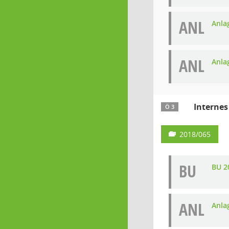
ANL
Anla
ANL
Anla
Internes
Ö 3
2018/065
BU
BU 2
ANL
Anla