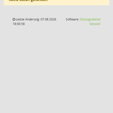
Letzte Änderung: 07.08.2026
Software:
Sitzungsdienst
(Wird in
18:00:58
Session