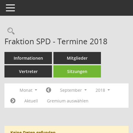
Toggle navigation
Rechercheauswahl
Fraktion SPD - Termine 2018
Informationen
Mitglieder
Vertreter
Sitzungen
Monat
September
2018
Aktuell
Gremium auswählen
Keine Daten gefunden.