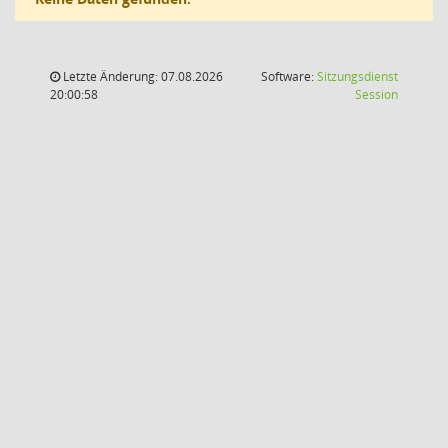
Letzte Änderung: 07.08.2026
Software:
Sitzungsdienst
(Wird in
20:00:58
Session