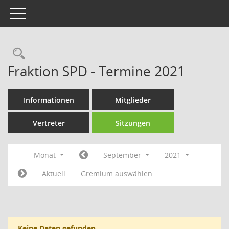
Toggle navigation
Rechercheauswahl
Fraktion SPD - Termine 2021
Informationen
Mitglieder
Vertreter
Sitzungen
Monat
September
2021
Aktuell
Gremium auswählen
Keine Daten gefunden.