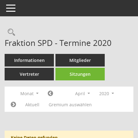
Toggle navigation
Rechercheauswahl
Fraktion SPD - Termine 2020
Informationen
Mitglieder
Vertreter
Sitzungen
Monat
April
2020
Aktuell
Gremium auswählen
Keine Daten gefunden.