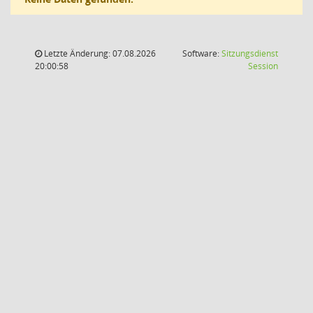
Letzte Änderung: 07.08.2026
Software:
Sitzungsdienst
(Wird in
20:00:58
Session