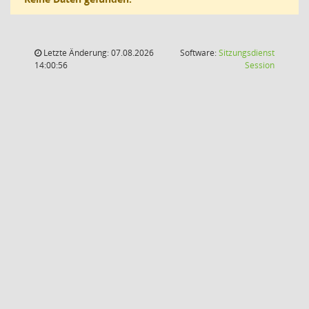
Letzte Änderung: 07.08.2026
Software:
Sitzungsdienst
(Wird in
14:00:56
Session