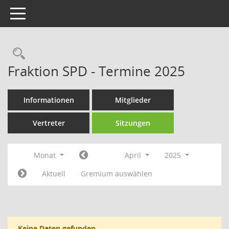
Toggle navigation
Rechercheauswahl
Fraktion SPD - Termine 2025
Informationen
Mitglieder
Vertreter
Sitzungen
Monat
April
2025
Aktuell
Gremium auswählen
Keine Daten gefunden.