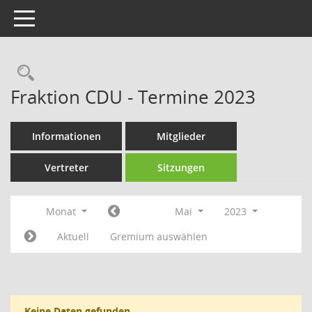
Toggle navigation
Rechercheauswahl
Fraktion CDU - Termine 2023
Informationen
Mitglieder
Vertreter
Sitzungen
Monat
Mai
2023
Aktuell
Gremium auswählen
Keine Daten gefunden.