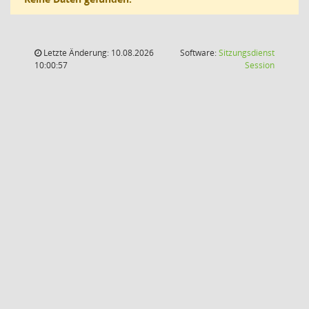
Letzte Änderung: 10.08.2026
Software:
Sitzungsdienst
(Wird in
10:00:57
Session