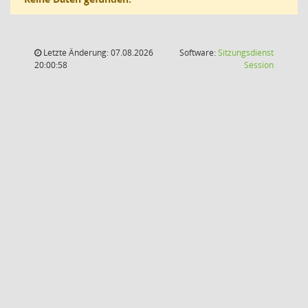
Letzte Änderung: 07.08.2026
Software:
Sitzungsdienst
(Wird in
20:00:58
Session