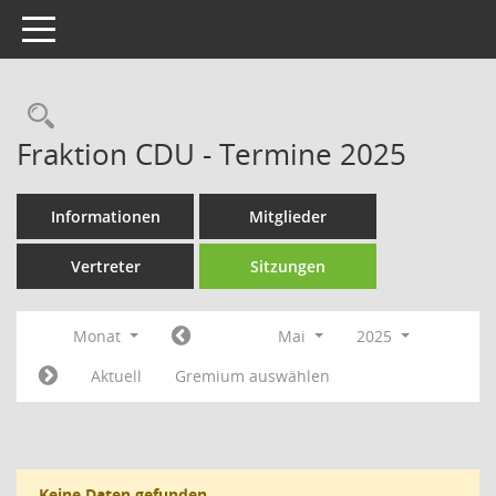
Toggle navigation
Rechercheauswahl
Fraktion CDU - Termine 2025
Informationen
Mitglieder
Vertreter
Sitzungen
Monat
Mai
2025
Aktuell
Gremium auswählen
Keine Daten gefunden.