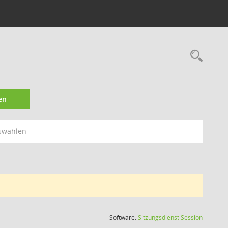
Rec
en
swählen
(Wird in
Software:
Sitzungsdienst
Session