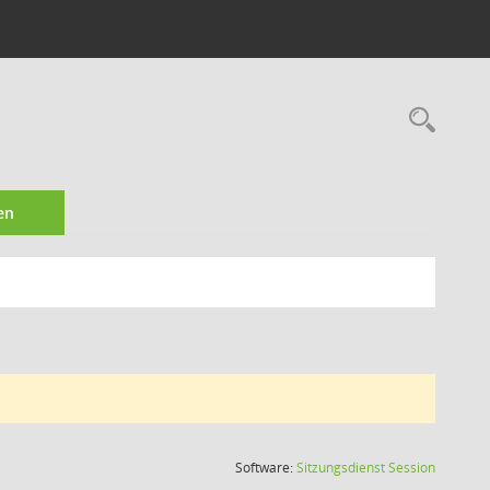
Rec
en
(Wird in
Software:
Sitzungsdienst
Session