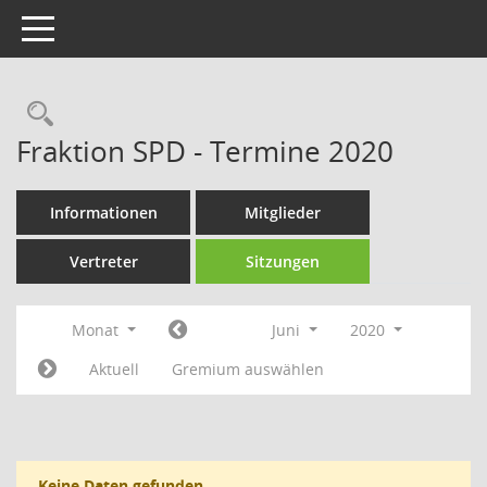
Toggle navigation
Rechercheauswahl
Fraktion SPD - Termine 2020
Informationen
Mitglieder
Vertreter
Sitzungen
Monat
Juni
2020
Aktuell
Gremium auswählen
Keine Daten gefunden.