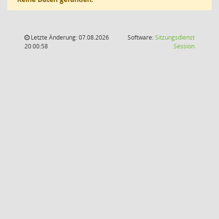
Letzte Änderung: 07.08.2026
Software:
Sitzungsdienst
(Wird in
20:00:58
Session