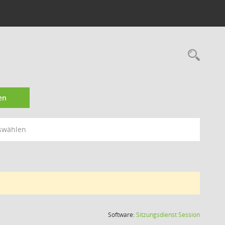
Rec
en
swählen
(Wird in
Software:
Sitzungsdienst
Session